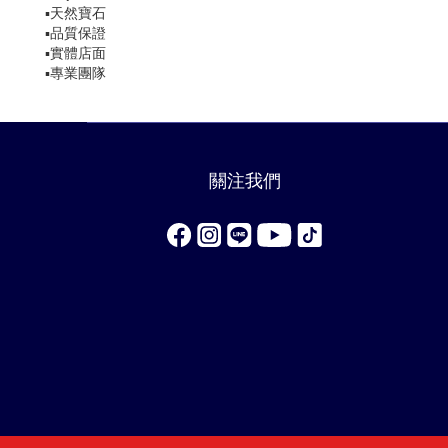
▪️天然寶石
▪️品質保證
▪️實體店面
▪️專業團隊
關注我們