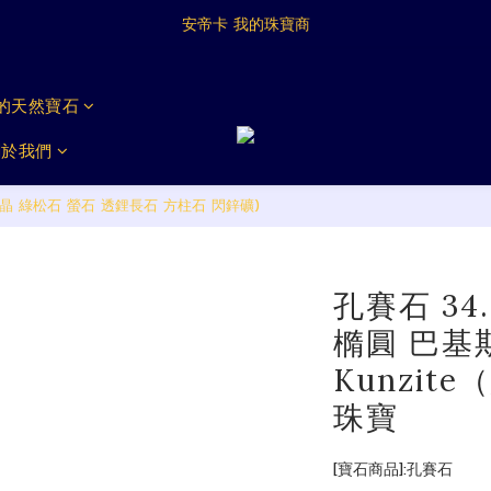
Antica My Jeweller
安帝卡 我的珠寶商
Antica My Jeweller
戴的天然寶石
關於我們
晶 綠松石 螢石 透鋰長石 方柱石 閃鋅礦)
孔賽石 34
橢圓 巴基
Kunzit
珠寶
[寶石商品]:孔賽石