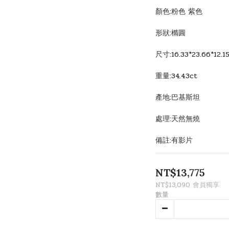
顏色:粉色 紫色
形狀:橢圓
尺寸:16.33*23.66*12.
重量:34.43ct
產地:巴基斯坦
處理:天然無燒
備註:有影片
NT$13,775
NT$13,090
會員獨享
數量