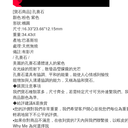
[寶石商品]:孔賽石
顏色:粉色 紫色
形狀:橢圓
尺寸:16.33*23.66*12.15mm
重量:34.43ct
產地:巴基斯坦
處理:天然無燒
備註:有影片
/ 孔賽石 /
美麗的孔賽石通體迷人的紫色
在光線的照射下，散發晶瑩朦朧的光芒
孔賽石還具有協調、平和的能量，能使人心情感到愉悅
能增加與人溝通協調的能力，又稱為協和寶石。
◆購買注意事項
我們寶石種類眾多，尺寸齊全，若需特定尺寸可另外連繫我們。
商品顏色為準。
◆給評建議&退換貨
▪️您的評價對我們非常重要，我們希望客戶開心並視您們每位為
輕易地留下不公平的評價。
▪️如果你對商品不滿意，在收到貨的7天內與我們聯繫後，以蝦皮
Why Me 為何選擇我