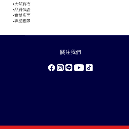
▪️天然寶石
▪️品質保證
▪️實體店面
▪️專業團隊
關注我們