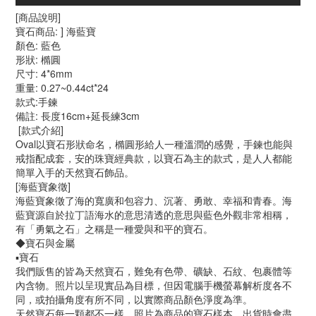
[商品說明]
寶石商品: ] 海藍寶
顏色: 藍色
形狀: 橢圓
尺寸: 4*6mm
重量: 0.27~0.44ct*24
款式:手鍊
備註: 長度16cm+延長練3cm
[款式介紹]
Oval以寶石形狀命名，橢圓形給人一種溫潤的感覺，手鍊也能與
戒指配成套，安的珠寶經典款，以寶石為主的款式，是人人都能
簡單入手的天然寶石飾品。
[海藍寶象徵]
海藍寶象徵了海的寬廣和包容力、沉著、勇敢、幸福和青春。海
藍寶源自於拉丁語海水的意思清透的意思與藍色外觀非常相稱，
有「勇氣之石」之稱是一種愛與和平的寶石。
◆寶石與金屬
▪️寶石
我們販售的皆為天然寶石，難免有色帶、礦缺、石紋、包裹體等
內含物。照片以呈現實品為目標，但因電腦手機螢幕解析度各不
同，或拍攝角度有所不同，以實際商品顏色淨度為準。
天然寶石每一顆都不一樣，照片為商品的寶石樣本，出貨時會盡