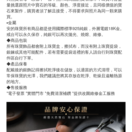
量挑選跟照片中寶石的等級、顏色、淨度接近，且同樣價值的寶
石來製作，購買者須了解且接受，不得要求與照片為同一顆來購
買。
▪️金屬
安的珠寶所有商品都是使用國際標準925純銀，外層電鍍18K金。
戒台可以永久保存，純銀可以再次拋光、燒熔、維修。
◆商品包裝
所有珠寶飾品都會附上珠寶盒，擦拭布，而沒有附上珠寶提袋，
銀鍊或其他可能配件，若有需要提袋送禮的客人請自行到珠寶配
件區自行下單。
◆產品保養
配戴後的銀飾記得擦拭乾淨後在儲放，以適當的方式清理，可以
常保珠寶的光澤，我們建議您將其存放在乾淨、乾燥且遠離熱源
的地方。
◆售後服務
*電子發票 *實體門市 *免費清潔補鑽 *提供改圍維修金工服務