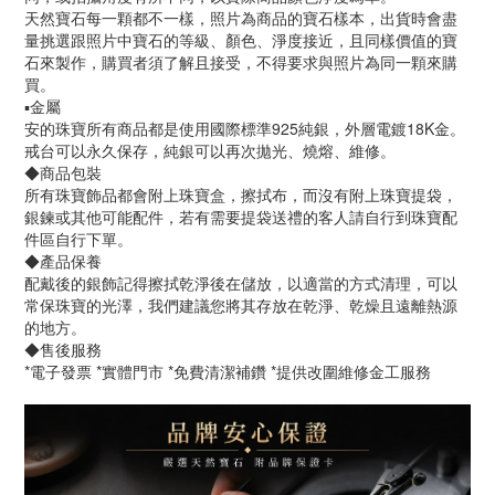
天然寶石每一顆都不一樣，照片為商品的寶石樣本，出貨時會盡
量挑選跟照片中寶石的等級、顏色、淨度接近，且同樣價值的寶
石來製作，購買者須了解且接受，不得要求與照片為同一顆來購
買。
▪️金屬
安的珠寶所有商品都是使用國際標準925純銀，外層電鍍18K金。
戒台可以永久保存，純銀可以再次拋光、燒熔、維修。
◆商品包裝
所有珠寶飾品都會附上珠寶盒，擦拭布，而沒有附上珠寶提袋，
銀鍊或其他可能配件，若有需要提袋送禮的客人請自行到珠寶配
件區自行下單。
◆產品保養
配戴後的銀飾記得擦拭乾淨後在儲放，以適當的方式清理，可以
常保珠寶的光澤，我們建議您將其存放在乾淨、乾燥且遠離熱源
的地方。
◆售後服務
*電子發票 *實體門市 *免費清潔補鑽 *提供改圍維修金工服務