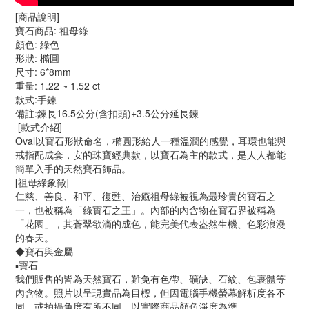
[商品說明]
寶石商品: 祖母綠
顏色: 綠色
形狀: 橢圓
尺寸: 6*8mm
重量: 1.22 ~ 1.52 ct
款式:手鍊
備註:鍊長16.5公分(含扣頭)+3.5公分延長鍊
[款式介紹]
Oval以寶石形狀命名，橢圓形給人一種溫潤的感覺，耳環也能與
戒指配成套，安的珠寶經典款，以寶石為主的款式，是人人都能
簡單入手的天然寶石飾品。
[祖母綠象徵]
仁慈、善良、和平、復甦、治癒祖母綠被視為最珍貴的寶石之
一，也被稱為「綠寶石之王」。內部的內含物在寶石界被稱為
「花園」，其蒼翠欲滴的成色，能完美代表盎然生機、色彩浪漫
的春天。
◆寶石與金屬
▪️寶石
我們販售的皆為天然寶石，難免有色帶、礦缺、石紋、包裹體等
內含物。照片以呈現實品為目標，但因電腦手機螢幕解析度各不
同，或拍攝角度有所不同，以實際商品顏色淨度為準。