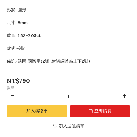
形狀: 圓形
尺寸: 8mm
重量: 1.82~2.05ct
款式:戒指
備註:(活圍 國際圍12號 ,建議調整為上下2號)
NT$790
數量
加入購物車
立即購買
加入追蹤清單