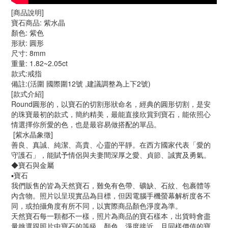
[商品說明]
寶石商品: 紫水晶
顏色: 紫色
形狀: 圓形
尺寸: 8mm
重量: 1.82~2.05ct
款式:戒指
備註:(活圍 國際圍12號 ,建議調整為上下2號)
[款式介紹]
Round圓形的，以寶石的切割形狀命名，經典的圓形切割，是安
的珠寶最初的款式，簡約精美，最能直接欣賞到寶石，能依照心
情選擇你所愛的色，也是最容易做搭配的單品。
[紫水晶象徵]
善良、真誠、純潔、高貴、心靈的平靜。在西方國家代表「愛的
守護石」，能賦予情侶與夫妻間深厚之愛、貞節、誠實及勇氣。
◆寶石與金屬
▪️寶石
我們販售的皆為天然寶石，難免有色帶、礦缺、石紋、包裹體等
內含物。照片以呈現實品為目標，但因電腦手機螢幕解析度各不
同，或拍攝角度有所不同，以實際商品顏色淨度為準。
天然寶石每一顆都不一樣，照片為商品的寶石樣本，出貨時會盡
量挑選跟照片中寶石的等級、顏色、淨度接近，且同樣價值的寶