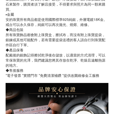
石來製作，購買者須了解且接受，不得要求與照片為同一顆來購
買。
▪️金屬
安的珠寶所有商品都是使用國際標準925純銀，外層電鍍18K金。
戒台可以永久保存，純銀可以再次拋光、燒熔、維修。
◆商品包裝
所有珠寶飾品都會附上珠寶盒，擦拭布，而沒有附上珠寶提袋，
銀鍊或其他可能配件，若有需要提袋送禮的客人請自行到珠寶配
件區自行下單。
◆產品保養
配戴後的銀飾記得擦拭乾淨後在儲放，以適當的方式清理，可以
常保珠寶的光澤，我們建議您將其存放在乾淨、乾燥且遠離熱源
的地方。
◆售後服務
*電子發票 *實體門市 *免費清潔補鑽 *提供改圍維修金工服務