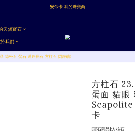
Antica My Jeweller
安帝卡 我的珠寶商
Antica My Jeweller
戴的天然寶石
關於我們
晶 綠松石 螢石 透鋰長石 方柱石 閃鋅礦)
方柱石 23
蛋面 貓眼
Scapol
卡
[寶石商品]:方柱石