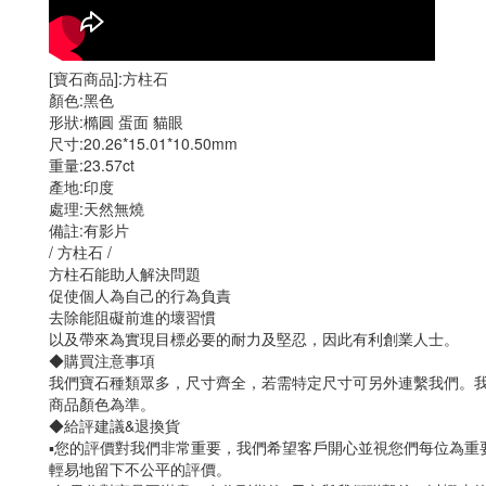
[寶石商品]:方柱石
顏色:黑色
形狀:橢圓 蛋面 貓眼
尺寸:20.26*15.01*10.50mm
重量:23.57ct
產地:印度
處理:天然無燒
備註:有影片
/ 方柱石 /
方柱石能助人解決問題
促使個人為自己的行為負責
去除能阻礙前進的壞習慣
以及帶來為實現目標必要的耐力及堅忍，因此有利創業人士。
◆購買注意事項
我們寶石種類眾多，尺寸齊全，若需特定尺寸可另外連繫我們。
商品顏色為準。
◆給評建議&退換貨
▪️您的評價對我們非常重要，我們希望客戶開心並視您們每位為
輕易地留下不公平的評價。