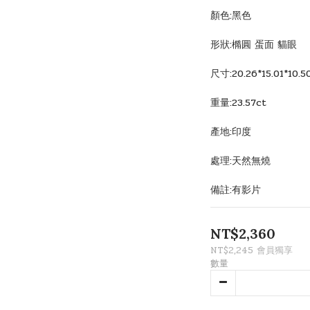
顏色:黑色
形狀:橢圓 蛋面 貓眼
尺寸:20.26*15.01*10.
重量:23.57ct
產地:印度
處理:天然無燒
備註:有影片
NT$2,360
NT$2,245
會員獨享
數量