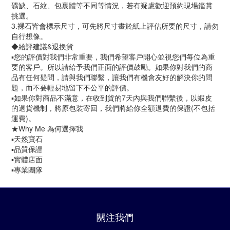
礦缺、石紋、包裹體等不同等情況，若有疑慮歡迎預約現場鑑賞
挑選。
3.裸石皆會標示尺寸，可先將尺寸畫於紙上評估所要的尺寸，請勿
自行想像。
◆給評建議&退換貨
▪️您的評價對我們非常重要，我們希望客戶開心並視您們每位為重
要的客戶。所以請給予我們正面的評價鼓勵。如果你對我們的商
品有任何疑問，請與我們聯繫，讓我們有機會友好的解決你的問
題，而不要輕易地留下不公平的評價。
▪️如果你對商品不滿意，在收到貨的7天內與我們聯繫後，以蝦皮
的退貨機制，將原包裝寄回，我們將給你全額退費的保證(不包括
運費)。
★Why Me 為何選擇我
▪️天然寶石
▪️品質保證
▪️實體店面
▪️專業團隊
關注我們