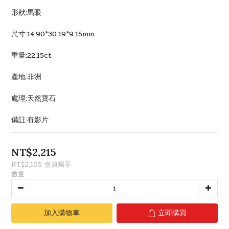
形狀:馬眼
尺寸:14.90*30.19*9.15mm
重量:22.15ct
產地:非洲
處理:天然寶石
備註:有影片
NT$2,215
NT$2,105
會員獨享
數量
加入購物車
立即購買