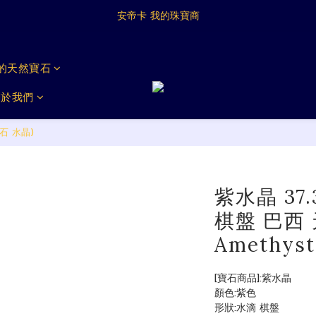
Antica My Jeweller
安帝卡 我的珠寶商
Antica My Jeweller
戴的天然寶石
關於我們
石 水晶)
紫水晶 37
棋盤 巴西
Amethy
[寶石商品]:紫水晶
顏色:紫色
形狀:水滴 棋盤