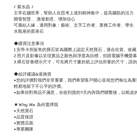
/ 紫水晶 /
主宰右腦世界，幫助人在思考上達到精神集中，提高腦筋的活力
開發智慧 、激發創意、增加信心
可廣結人緣，適用對象：藝術、文字工作者、業務工作者、學生
水瓶座的星座石
◆購買注意事項
1.安帝卡所販售的寶石皆為國際上認定天然寶石，適合欣賞、收
2.照片及影像以呈現實品之顏色與淨度為目標，但因電腦手機螢
3.裸石皆會標示尺寸，可先將尺寸畫於紙上評估所要的尺寸，請
◆給評建議&退換貨
▪️您的評價對我們非常重要，我們希望客戶開心並視您們每位為
輕易地留下不公平的評價。
▪️如果你對商品不滿意，在收到貨的7天內與我們聯繫後，以蝦皮
★Why Me 為何選擇我
▪️天然寶石
▪️品質保證
▪️實體店面
▪️專業團隊