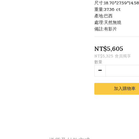
尺寸:18.70*27.59*14.5
重量:37.36 ct
產地:巴西
處理:天然無燒
備註:有影片
NT$5,605
NT$5,325
會員獨享
數量
加入購物車