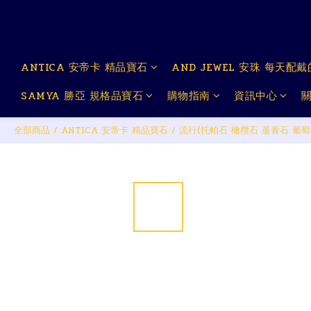
ANTICA 安帝卡 精品寶石
AND JEWEL 安珠 每天配
SAMYA 勝亞 規格品寶石
購物指南
資訊中心
全部商品
/
ANTICA 安帝卡 精品寶石
/
流行(托帕石 橄欖石 堇青石 葡萄