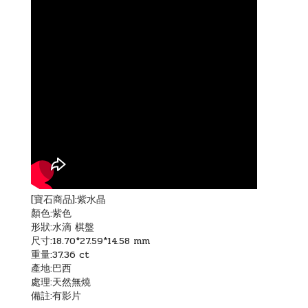
[寶石商品]:紫水晶
顏色:紫色
形狀:水滴 棋盤
尺寸:18.70*27.59*14.58 mm
重量:37.36 ct
產地:巴西
處理:天然無燒
備註:有影片