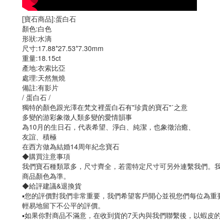
[寶石商品]:蛋白石
顏色:白色
形狀:水滴
尺寸:17.88*27.53*7.30mm
重量:18.15ct
產地:衣索比亞
處理:天然無燒
備註:有影片
/ 蛋白石 /
獨特的顏色跟光澤在梵文裡蛋白石有"珍貴的寶石"ˊ之意
多變的游彩象徵人類多變的愛情韻事
為10月的生日石，代表希望、淨白、純潔，也象徵治癒、
友誼、積極
在西方做為結婚14周年紀念寶石
◆購買注意事項
我們寶石種類眾多，尺寸齊全，若需特定尺寸可另外連繫我們。
商品顏色為準。
◆給評建議&退換貨
▪️您的評價對我們非常重要，我們希望客戶開心並視您們每位為
輕易地留下不公平的評價。
▪️如果你對商品不滿意，在收到貨的7天內與我們聯繫後，以蝦皮