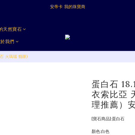
Antica My Jeweller
安帝卡 我的珠寶商
Antica My Jeweller
戴的天然寶石
關於我們
石 火瑪瑙 貓眼)
蛋白石 18
衣索比亞 
理推薦）
[寶石商品]:蛋白石
顏色:白色