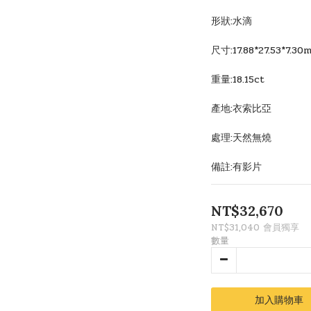
形狀:水滴
尺寸:17.88*27.53*7.30
重量:18.15ct
產地:衣索比亞
處理:天然無燒
備註:有影片
NT$32,670
NT$31,040
會員獨享
數量
加入購物車