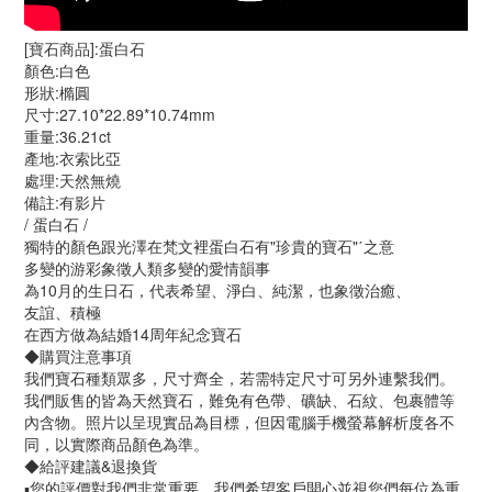
[寶石商品]:蛋白石
顏色:白色
形狀:橢圓
尺寸:27.10*22.89*10.74mm
重量:36.21ct
產地:衣索比亞
處理:天然無燒
備註:有影片
/ 蛋白石 /
獨特的顏色跟光澤在梵文裡蛋白石有"珍貴的寶石"ˊ之意
多變的游彩象徵人類多變的愛情韻事
為10月的生日石，代表希望、淨白、純潔，也象徵治癒、
友誼、積極
在西方做為結婚14周年紀念寶石
◆購買注意事項
我們寶石種類眾多，尺寸齊全，若需特定尺寸可另外連繫我們。
我們販售的皆為天然寶石，難免有色帶、礦缺、石紋、包裹體等
內含物。照片以呈現實品為目標，但因電腦手機螢幕解析度各不
同，以實際商品顏色為準。
◆給評建議&退換貨
▪️您的評價對我們非常重要，我們希望客戶開心並視您們每位為重