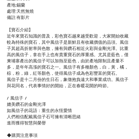
產地:錫蘭
處理:天然無燒
備註:有影片
【寶石介紹】
近年來寶石知識的普及，彩色寶石越來越受歡迎，大家開始收藏
較為特殊的寶石，其中風信子是新鮮且有收藏價值的品項。風信
子其超高折射率與色散，擁有與鑽石相近火彩與金剛光澤。比重
高的風信子，拿在手上也有貴重寶石的厚重感。尤其是藍色，僅
柬埔寨產出的風信子可以加熱至藍色，由於產地限制且產量不
多，是年年高漲的寶石之一。風信子有多種顏色，白，黃，橘，
棕，粉，綠，紅等顏色，使得風信子成為色彩豐富的寶石。
風信子是十二月份的生日石，象徵抱負遠大和事業成功。風信子
與花同名，代表事情好的開始，正在春暖花開的時節。
/ 風信子 /
媲美鑽石的金剛光澤
如風信子的花語：重生的永恆愛情
人們相信配戴風信子石可擁有清晰思緒
進而獲得智慧與榮譽
◆購買注意事項