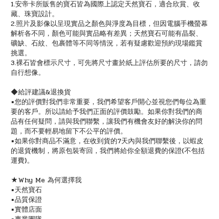
1.安帝卡所販售的寶石皆為國際上認定天然寶石，適合欣賞、收
藏、珠寶設計。
2.照片及影像以呈現實品之顏色與淨度為目標，但因電腦手機螢幕
解析各不同，顏色可能與實品略有差異；天然寶石可能有晶裂、
礦缺、石紋、包裹體等不同等情況，若有疑慮歡迎預約現場鑑賞
挑選。
3.裸石皆會標示尺寸，可先將尺寸畫於紙上評估所要的尺寸，請勿
自行想像。
◆給評建議&退換貨
▪️您的評價對我們非常重要，我們希望客戶開心並視您們每位為重
要的客戶。所以請給予我們正面的評價鼓勵。如果你對我們的商
品有任何疑問，請與我們聯繫，讓我們有機會友好的解決你的問
題，而不要輕易地留下不公平的評價。
▪️如果你對商品不滿意，在收到貨的7天內與我們聯繫後，以蝦皮
的退貨機制，將原包裝寄回，我們將給你全額退費的保證(不包括
運費)。
★Why Me 為何選擇我
▪️天然寶石
▪️品質保證
▪️實體店面