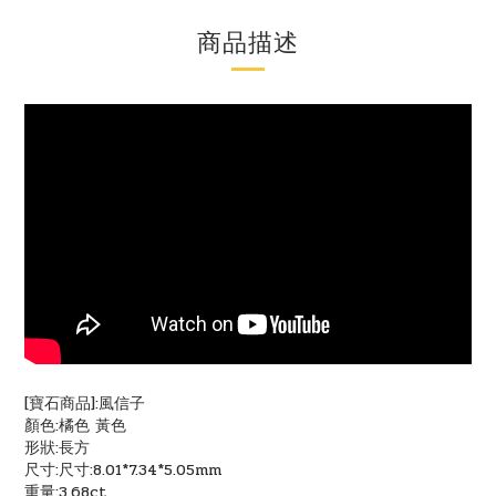
商品描述
[寶石商品]:風信子
顏色:橘色 黃色
形狀:長方
尺寸:尺寸:8.01*7.34*5.05mm
重量:3.68ct