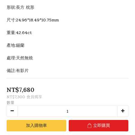
形狀:長方 枕形
尺寸:24.96*18.49*10.75mm
重量:42.64ct
產地:錫蘭
處理:天然無燒
備註:有影片
NT$7,680
NT$7,300
會員獨享
數量
加入購物車
立即購買