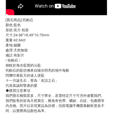
[寶石商品]:托帕石
顏色:藍色
形狀:長方 枕形
尺寸:24.96*18.49*10.75mm
重量:42.64ct
產地:錫蘭
處理:天然無燒
備註:有影片
/ 拓帕石 /
相較於海水藍寶的沁藍
托帕石的藍彷彿來自陽光明亮的地中海般
閃爍印著藍天的迷人湛藍
十一月誕生石，譽為「友誼之石」
代表真誠和摯著的愛
◆購買注意事項
我們寶石種類眾多，尺寸齊全，若需特定尺寸可另外連繫我們。
我們販售的皆為天然寶石，難免有色帶、礦缺、石紋、包裹體等
內含物。照片以呈現實品為目標，但因電腦手機螢幕解析度各不
同，以實際商品顏色為準。