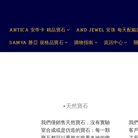
ANTICA 安帝卡 精品寶石
AND JEWEL 安珠 每天配
SAMYA 勝亞 規格品寶石
購物指南
資訊中心
▪️天然寶石
我們僅銷售天然寶石，沒有實驗
我
室合成或是仿造的寶石；每一顆
客
寶石都可以重複在世界各地的鑑
了