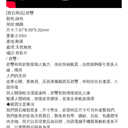
[寶石商品]:碧璽
顏色:綠色
形狀:橢圓
尺寸:7.67*8.59*5.32mm
重量:2.53ct
產地:剛果
處理:天然無燒
備註:有影片
/ 碧璽 /
碧璽有助於散發個人魅力、強化領袖氣質，自然能夠吸引更多人
緣，穫得
人們的支持
從事公關、業務員、店員者佩戴西瓜碧璽，有助你左右逢源、八
面玲瓏
與人關係較冷漠疏遠時，碧璽有助增進彼此人緣
暢通人體經絡，使微血管擴張，促進全身氣血循環
◆購買注意事項
我們寶石種類眾多，尺寸齊全，若需特定尺寸可另外連繫我們。
我們販售的皆為天然寶石，難免有色帶、礦缺、石紋、包裹體等
內含物。照片以呈現實品為目標，但因電腦手機螢幕解析度各不
同，以實際商品顏色為準。